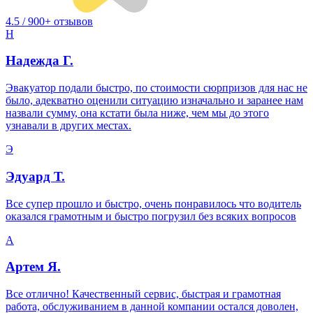
4.5 / 900+ отзывов
Н
Надежда Г.
Эвакуатор подали быстро, по стоимости сюрпризов для нас не
было, адекватно оценили ситуацию изначально и заранее нам
назвали сумму, она кстати была ниже, чем мы до этого
узнавали в других местах.
Э
Эдуард Т.
Все супер прошло и быстро, очень понравилось что водитель
оказался грамотным и быстро погрузил без всяких вопросов
А
Артем Я.
Все отлично! Качественный сервис, быстрая и грамотная
работа, обслуживанием в данной компании остался доволен,