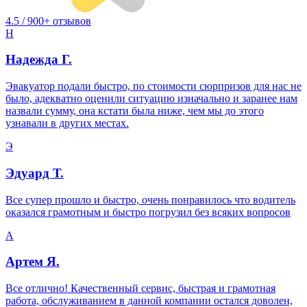
4.5 / 900+ отзывов
Н
Надежда Г.
Эвакуатор подали быстро, по стоимости сюрпризов для нас не
было, адекватно оценили ситуацию изначально и заранее нам
назвали сумму, она кстати была ниже, чем мы до этого
узнавали в других местах.
Э
Эдуард Т.
Все супер прошло и быстро, очень понравилось что водитель
оказался грамотным и быстро погрузил без всяких вопросов
А
Артем Я.
Все отлично! Качественный сервис, быстрая и грамотная
работа, обслуживанием в данной компании остался доволен,